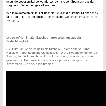
gesunde Lebensmittel verwendet werden, die von Spendern aus der
Region zur Verfügung gestellt werden.
Wie jede gemeinnützige Institution freuen sich die Bremer Suppenengel
über jede Hilfe, ob persönlich oder finanziell.
Weitere Informationen und
Kontakt ...
Leben auf der Straße: Saschas harter Weg raus aus der
Obdachlosigkeit
Seit Mitte Januar bietet die Basis-Kirche auf ihrem Youtube-Kanal
vielfältige Reportagen und Studiotalks an. Diese Reportage handelt von
Sascha, der 16 Jahre obdachlos in Bremen war, bis er den Absprung
geschafft hat. Die Basis-Kirche ist ein Projekt des Evangelische
Kirchenfunk Niedersachsen-Bremen.