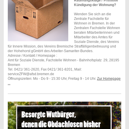
Räumungsklage? Fristlose
Kündigung der Wohnung?
Wenden Sie sich an die
Zentrale Fachstelle für
Wohnen in Bremen. In der
Zentralen Fachstelle Wohnen
beraten Mitarbeiterinnen und
Mitarbeiter des Amtes für
Soziale Dienste, des Vereins
für Innere Mission, des Vereins Bremische Straffälligenbetreuung und
der Hohehorst gGmbH des Arbeiter-Samariter-Bundes.
Adresse / Kontakt / Homepage :
Amt für Soziale Dienste, Fachstelle Wohnen - Bahnhofsplatz 29, 28195
Bremen
Tel. 0421/ 361-2620, Fax 0421/ 361-8201, Mail:
serviceZFW@afsd.bremen.de
Öffnungszeiten: Mo - Do 9 - 15:30 Uhr, Freitag 9 - 14 Uhr.
Zur Homepage
...