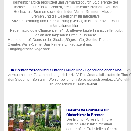
gemeinschaftlich produziert und vermarktet durch Studierende der
Hochschule für Künste Bremen, der Hochschule Bremerhaven, der
Hochschule Bremen sowie durch den Verein für Innere Mission in
Bremen und die Gesellschaft für Integrative
Soziale Beratung und Unterstützung (GISBU) in Bremerhaven.
Mehr
Informationen hier ...
Regelmäßig gute Chancen, eine/n StraßenverkäuferIn anzutreffen, gibt
es an den folgenden Orten in Bremen:
Hauptbahnhof, Domsheide, Glocke, Sögestraße, Goethe-Theater,
Steintor, Walle-Center, Jan Reiners Einkaufszentrum,
Fußgängerzone Vegesack.
In Bremen werden immer mehr Frauen und Jugendliche obdachlos
- Exp
vermuten einen Zusammenhang mit Hartz IV. Die
Journalistikstudentin Tina G
den Studenten Benjamin Wöhler bei einem Selbstversuch begleitet: Wie fühlt 
an, obdachlos zu sein?
Weiter ...
Dauerhafte Grabstelle für
Obdachlose in Bremen
Der Bremer Verein für Innere
Mission wird künftig mit einer
dauerhaften Grabstelle auf dem