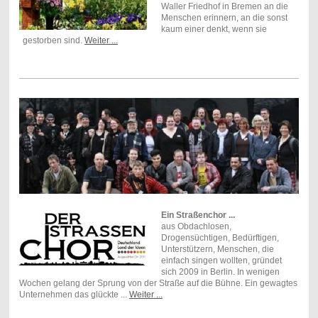
Waller Friedhof in Bremen an die
Menschen erinnern, an die sonst
kaum einer denkt, wenn sie
gestorben sind.
Weiter ...
Ein Straßenchor ...
aus Obdachlosen,
Drogensüchtigen, Bedürftigen,
Unterstützern, Menschen, die
einfach singen wollten, gründet
sich 2009 in Berlin. In wenigen
Wochen gelang der Sprung von der Straße auf die Bühne. Ein gewagtes
Unternehmen das glückte ...
Weiter ...