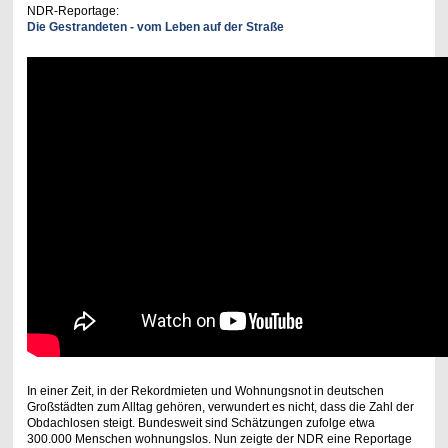
NDR-Reportage:
Die Gestrandeten - vom Leben auf der Straße
In einer Zeit, in der Rekordmieten und Wohnungsnot in deutschen
Großstädten zum Alltag gehören, verwundert es nicht, dass die Zahl der
Obdachlosen steigt. Bundesweit sind Schätzungen zufolge etwa
300.000 Menschen wohnungslos. Nun zeigte der NDR eine Reportage