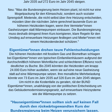
Jahr 2035 auf 272 Euro im Jahr 2045 steigen.
Neu: "Was die Bundesregierung beim Heizen plant, ist nicht nur eine
Mogelpackung für den Klimaschutz, sondern auch sozialer
Sprengstoff. Mietende, die nicht selbst über ihre Heizung entscheiden,
müssten über die nächsten Jahre gerechnet tausende Euro an
höheren Heizkosten tragen, wenn ihre Vermieter*innen
Gasheizungen statt Wärmepumpen einbauen. Die Bundesregierung
muss deshalb dringend ihren Kurs korrigieren, klare Regeln für den
Umstieg auf erneuerbare Heizungen festlegen und Mieter*innen mit
einem Heizkostendeckel schützen."
Eigentümer*innen drohen teure Fehlentscheidungen
Die höheren Heizkosten mit fossilem Gas und Biomethan schlagen
bei Eigentümer*innen von typischen Einfamilienhäusern aufgrund der
durchschnittlich höheren Wohnfläche und schlechteren Effizienz noch
deutlicher zu Buche. Bis 2045 könnten die Heizkosten um knapp
24.000 Euro höher ausfallen, wenn sie auf eine neue Gasheizung
statt auf eine Wärmepumpe setzen. Ihre monatliche Mehrbelastung
könnte von 73 Euro im Jahr 2035 auf 326 Euro im Jahr 2045 steigen.
Um nicht in die Kostenfalle zu geraten, rät der BUND
Eigentümer*innen, unabhängig von der politischen Entscheidung um
das Gebäudemodernisierungsgesetz, auf erneuerbare Heizsysteme
wie die Wärmepumpe zu setzen.
"Hauseigentümer*innen sollten sich auf keinen Fall
durch den rückwärtsgewandten Kurs der
Bundesregierung beim Heizen verunsichern lassen.