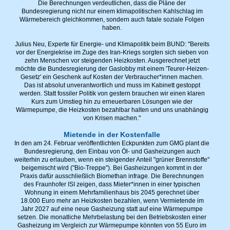
Die Berechnungen verdeutlichen, dass die Pläne der
Bundesregierung nicht nur einem klimapolitischen Kahlschlag im
Wärmebereich gleichkommen, sondern auch fatale soziale Folgen
haben.
Julius Neu, Experte für Energie- und Klimapolitik beim BUND: "Bereits
vor der Energiekrise im Zuge des Iran-Kriegs sorgten sich sieben von
zehn Menschen vor steigenden Heizkosten. Ausgerechnet jetzt
möchte die Bundesregierung der Gaslobby mit einem 'Teurer-Heizen-
Gesetz' ein Geschenk auf Kosten der Verbraucher*innen machen.
Das ist absolut unverantwortlich und muss im Kabinett gestoppt
werden. Statt fossiler Politik von gestern brauchen wir einen klaren
Kurs zum Umstieg hin zu erneuerbaren Lösungen wie der
Wärmepumpe, die Heizkosten bezahlbar halten und uns unabhängig
von Krisen machen."
Mietende in der Kostenfalle
In den am 24. Februar veröffentlichten Eckpunkten zum GMG plant die
Bundesregierung, den Einbau von Öl- und Gasheizungen auch
weiterhin zu erlauben, wenn ein steigender Anteil "grüner Brennstoffe"
beigemischt wird ("Bio-Treppe"). Bei Gasheizungen kommt in der
Praxis dafür ausschließlich Biomethan infrage. Die Berechnungen
des Fraunhofer ISI zeigen, dass Mieter*innen in einer typischen
Wohnung in einem Mehrfamilienhaus bis 2045 gerechnet über
18.000 Euro mehr an Heizkosten bezahlen, wenn Vermietende im
Jahr 2027 auf eine neue Gasheizung statt auf eine Wärmepumpe
setzen. Die monatliche Mehrbelastung bei den Betriebskosten einer
Gasheizung im Vergleich zur Wärmepumpe könnten von 55 Euro im