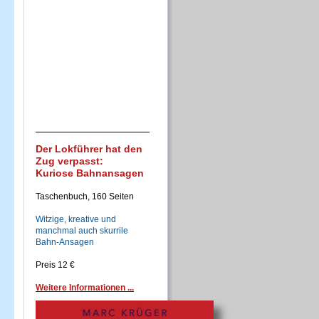
Der Lokführer hat den
Zug verpasst:
Kuriose Bahnansagen
Taschenbuch, 160 Seiten
Witzige, kreative und
manchmal auch skurrile
Bahn-Ansagen
Preis 12 €
Weitere Informationen ...