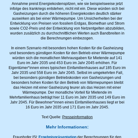
Annahme preist Energiekostenspitzen, wie sie beispielsweise jetzt
infolge des Irankriegs entstehen, nicht mit ein. Diese würden sich bei
Gasheizungen durch die höheren Energiekosten deutlich stärker
auswirken als bei einer Wärmepumpe. Um Unsicherheiten bei der
Entwicklung von Preisen von fossilem Erdgas, Biomethan und Strom
sowie CO2-Preis und der Entwicklung von Netzentgelten abzubilden,
wurden zusätzlich zu durchschnittlichen Werten auch Bandbreiten in
die Berechnungen einbezogen.
In einem Szenario mit besonders hohen Kosten für die Gasheizung
und besonders günstigen Kosten für den Betrieb einer Wärmepumpe
würden sich die monatlichen Mehrausgaben für Mietende auf 141
Euro im Jahr 2035 und 453 Euro im Jahr 2045 erhöhen. Für
Eigentümer*innen eines typischen Einfamilienhauses auf 185 Euro im
Jahr 2035 und 558 Euro im Jahr 2045. Selbst im umgekehrten Fall,
bei besonders günstigen Betriebskosten von Gasheizungen und
besonders hohen Kosten für den Betrieb von Wärmepumpen bleibt
das Heizen mit einer Gasheizung teurer als das Heizen mit einer
Wärmepumpe. Der monatliche Vorteil für Mietende im
Mehrfamilienhaus beträgt hier 11 Euro im Jahr 2035 und 149 Euro im
Jahr 2045. Für Bewohner*innen eines Einfamilienhauses liegt er bei
16 Euro im Jahr 2035 und 171 Euro im Jahr 2045.
Text Quelle:
Presseinformation
Mehr Informationen:
Fraunhofer ISI:
Ergebnispräsentation
der Berechnungen für den