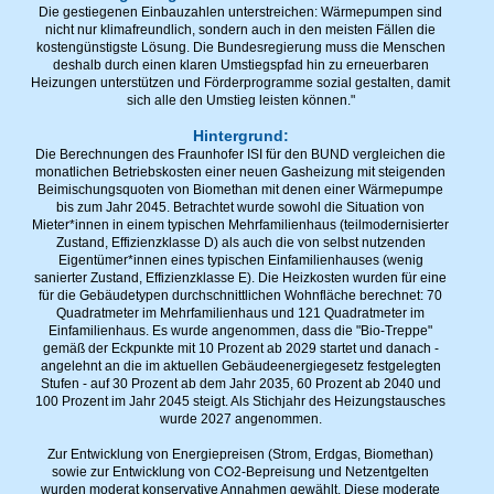
Die gestiegenen Einbauzahlen unterstreichen: Wärmepumpen sind
nicht nur klimafreundlich, sondern auch in den meisten Fällen die
kostengünstigste Lösung. Die Bundesregierung muss die Menschen
deshalb durch einen klaren Umstiegspfad hin zu erneuerbaren
Heizungen unterstützen und Förderprogramme sozial gestalten, damit
sich alle den Umstieg leisten können."
Hintergrund:
Die Berechnungen des Fraunhofer ISI für den BUND vergleichen die
monatlichen Betriebskosten einer neuen Gasheizung mit steigenden
Beimischungsquoten von Biomethan mit denen einer Wärmepumpe
bis zum Jahr 2045. Betrachtet wurde sowohl die Situation von
Mieter*innen in einem typischen Mehrfamilienhaus (teilmodernisierter
Zustand, Effizienzklasse D) als auch die von selbst nutzenden
Eigentümer*innen eines typischen Einfamilienhauses (wenig
sanierter Zustand, Effizienzklasse E). Die Heizkosten wurden für eine
für die Gebäudetypen durchschnittlichen Wohnfläche berechnet: 70
Quadratmeter im Mehrfamilienhaus und 121 Quadratmeter im
Einfamilienhaus. Es wurde angenommen, dass die "Bio-Treppe"
gemäß der Eckpunkte mit 10 Prozent ab 2029 startet und danach -
angelehnt an die im aktuellen Gebäudeenergiegesetz festgelegten
Stufen - auf 30 Prozent ab dem Jahr 2035, 60 Prozent ab 2040 und
100 Prozent im Jahr 2045 steigt. Als Stichjahr des Heizungstausches
wurde 2027 angenommen.
Zur Entwicklung von Energiepreisen (Strom, Erdgas, Biomethan)
sowie zur Entwicklung von CO2-Bepreisung und Netzentgelten
wurden moderat konservative Annahmen gewählt. Diese moderate