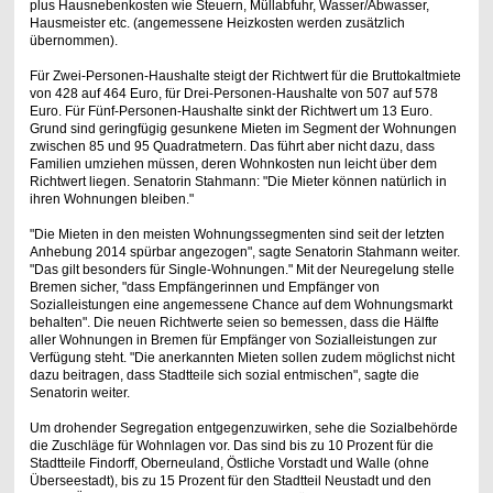
plus Hausnebenkosten wie Steuern, Müllabfuhr, Wasser/Abwasser,
Hausmeister etc. (angemessene Heizkosten werden zusätzlich
übernommen).
Für Zwei-Personen-Haushalte steigt der Richtwert für die Bruttokaltmiete
von 428 auf 464 Euro, für Drei-Personen-Haushalte von 507 auf 578
Euro. Für Fünf-Personen-Haushalte sinkt der Richtwert um 13 Euro.
Grund sind geringfügig gesunkene Mieten im Segment der Wohnungen
zwischen 85 und 95 Quadratmetern. Das führt aber nicht dazu, dass
Familien umziehen müssen, deren Wohnkosten nun leicht über dem
Richtwert liegen. Senatorin Stahmann: "Die Mieter können natürlich in
ihren Wohnungen bleiben."
"Die Mieten in den meisten Wohnungssegmenten sind seit der letzten
Anhebung 2014 spürbar angezogen", sagte Senatorin Stahmann weiter.
"Das gilt besonders für Single-Wohnungen." Mit der Neuregelung stelle
Bremen sicher, "dass Empfängerinnen und Empfänger von
Sozialleistungen eine angemessene Chance auf dem Wohnungsmarkt
behalten". Die neuen Richtwerte seien so bemessen, dass die Hälfte
aller Wohnungen in Bremen für Empfänger von Sozialleistungen zur
Verfügung steht. "Die anerkannten Mieten sollen zudem möglichst nicht
dazu beitragen, dass Stadtteile sich sozial entmischen", sagte die
Senatorin weiter.
Um drohender Segregation entgegenzuwirken, sehe die Sozialbehörde
die Zuschläge für Wohnlagen vor. Das sind bis zu 10 Prozent für die
Stadtteile Findorff, Oberneuland, Östliche Vorstadt und Walle (ohne
Überseestadt), bis zu 15 Prozent für den Stadtteil Neustadt und den