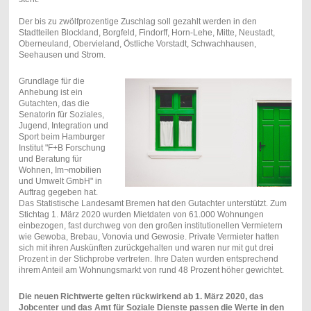
Der bis zu zwölfprozentige Zuschlag soll gezahlt werden in den
Stadtteilen Blockland, Borgfeld, Findorff, Horn-Lehe, Mitte, Neustadt,
Oberneuland, Obervieland, Östliche Vorstadt, Schwachhausen,
Seehausen und Strom.
Grundlage für die
Anhebung ist ein
Gutachten, das die
Senatorin für Soziales,
Jugend, Integration und
Sport beim Hamburger
Institut "F+B Forschung
und Beratung für
Wohnen, Im¬mobilien
und Umwelt GmbH" in
Auftrag gegeben hat.
Das Statistische Landesamt Bremen hat den Gutachter unterstützt. Zum
Stichtag 1. März 2020 wurden Mietdaten von 61.000 Wohnungen
einbezogen, fast durchweg von den großen institutionellen Vermietern
wie Gewoba, Brebau, Vonovia und Gewosie. Private Vermieter hatten
sich mit ihren Auskünften zurückgehalten und waren nur mit gut drei
Prozent in der Stichprobe vertreten. Ihre Daten wurden entsprechend
ihrem Anteil am Wohnungsmarkt von rund 48 Prozent höher gewichtet.
Die neuen Richtwerte gelten rückwirkend ab 1. März 2020, das
Jobcenter und das Amt für Soziale Dienste passen die Werte in den