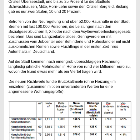
Ortsteil Überseestadt, und bis zu 25 Prozent für die Stadteile
Schwachhausen, Mitte, Horn-Lehe sowie den Ortsteil Borgfeld. Bislang
gab es nur zwei Stufen, 10 und 20 Prozent.
Betroffen von der Neuregelung sind über 52.000 Haushalte in der Stadt
Bremen mit fast 100.000 Personen, die Leistungen nach den
Sozialgesetzbüchern II, XII oder nach dem Asylbewerberleistungsgesetz
beziehen. Das sind Langzeitarbeitslose, Geringverdiener mit
Zuschüssen vom Jobcenter oder Behinderte und Ruheständler mit nicht
auskömmlichen Renten sowie Flüchtlinge in der ersten Zeit ihres
Aufenthalts in Deutschland.
Auf die Stadt kommen nach einer grob überschlägigen Rechnung
langfristig jährliche Mehrkosten in Höhe von rund vier Millionen Euro zu,
wovon der Bund etwas mehr als ein Viertel tragen wird.
Die neuen Richtwerte für die Bruttokaltmiete (ohne Heizung) im
Einzelnen (zusammen mit den unveränderten Werten für eine
angemessene Wohnungsgröße):