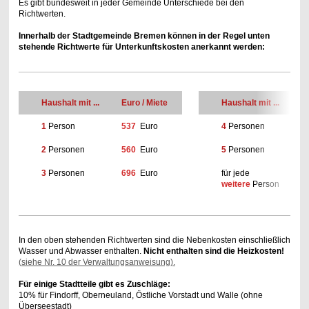
Es gibt bundesweit in jeder Gemeinde Unterschiede bei den
Richtwerten.
Innerhalb der Stadtgemeinde Bremen können in der Regel unten
stehende Richtwerte für Unterkunftskosten anerkannt werden:
Haushalt mit ...
Euro / Miete
Haushalt mit ...
E
1
Person
537
Euro
4
Personen
7
2
Personen
560
Euro
5
Personen
9
3
Personen
696
Euro
für jede
p
weitere
Person
1
In den oben stehenden Richtwerten sind die Nebenkosten einschließlich
Wasser und Abwasser enthalten.
Nicht enthalten sind die Heizkosten!
(
siehe Nr. 10 der Verwaltungsanweisung
).
Für einige Stadtteile gibt es Zuschläge:
10% für Findorff, Oberneuland, Östliche Vorstadt und Walle (ohne
Überseestadt)